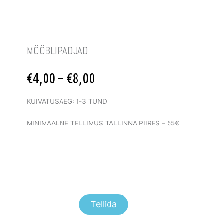
MÖÖBLIPADJAD
Price
€
4,00
–
€
8,00
range:
€4,00
KUIVATUSAEG: 1-3 TUNDI
through
€8,00
MINIMAALNE TELLIMUS TALLINNA PIIRES – 55€
Tellida